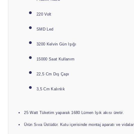
220 Volt
SMD Led
3200 Kelvin Gün Işığı
15000 Saat Kullanım
22,5 Cm Dış Çapı
3,5 Cm Kalınlık
25 Watt Tüketim yaparak 1680 Lümen Işık akısı üretir.
Ürün Sıva Üstüdür. Kutu içerisinde montaj aparatı ve vidalar