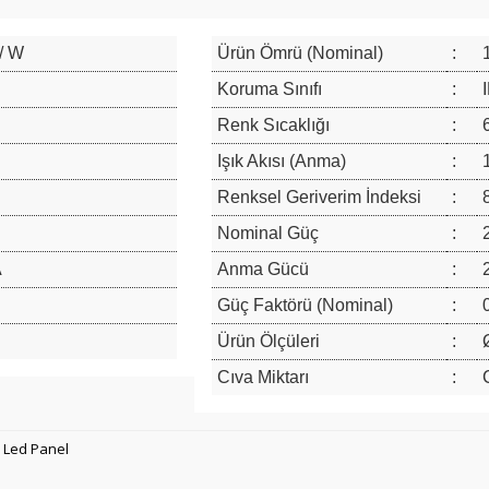
 / W
Ürün Ömrü (Nominal)
:
Koruma Sınıfı
:
Renk Sıcaklığı
:
Işık Akısı (Anma)
:
Renksel Geriverim İndeksi
:
Nominal Güç
:
A
Anma Gücü
:
Güç Faktörü (Nominal)
:
Ürün Ölçüleri
:
Cıva Miktarı
:
ü Led Panel