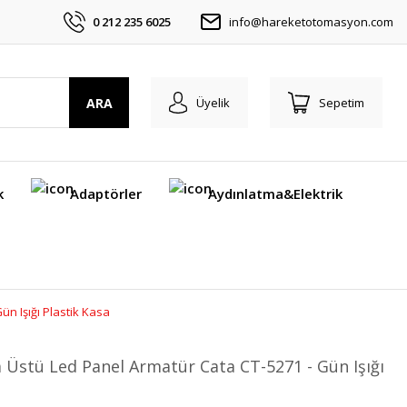
0 212 235 6025
info@hareketotomasyon.com
ARA
Üyelik
Sepetim
k
Adaptörler
Aydınlatma&Elektrik
n Işığı Plastik Kasa
 Üstü Led Panel Armatür Cata CT-5271 - Gün Işığı