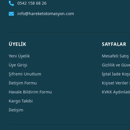
0542 158 68 26
info@hareketotomasyon.com
ÜYELİK
SAYFALAR
Yeni Üyelik
Mesafeli Satış
Üye Girişi
Gizlilik ve Güv
Şifremi Unuttum
İptal İade Koşu
İletişim Formu
Kişisel Veriler 
Havale Bildirim Formu
KVKK Aydınla
Kargo Takibi
İletişim