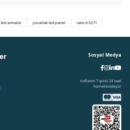
 led armatür
yuvarlak led panel
cata ct-5271
er
Sosyal Medya
Haftanın 7 günü 24 saat
hizmetinizdeyiz!