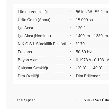
Lümen Verimliliği
:
56 lm / W - 55,2 lm
Ürün Ömrü (Anma)
:
15.000 sa
Işık Açısı
:
120 °
Işık Akısı (Nominal)
:
1400 lm – 1380 lm
N.K.Ö.S.L.Süreklilik Faktörü
:
% 70
Frekans
:
50-60 Hz
Beyan Akımı
:
0,1978 A - 0,1931 
Çalışma Sıcaklığı
:
-20 °C ~ +40 °C
Dim Özelliği
:
Dim Edilemez
Panel Çeşitleri
:
Slim ve Sıva Üst