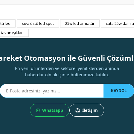
tü led
sıva üstü led spot
25w led armatür
cata 25w damla
Bu ürüne ilk yorumu siz yapın!
tavan ışıkları
Yorum Yaz
areket Otomasyon ile Güvenli Çözüml
En yeni ürünlerden ve sektörel yeniliklerden anında
haberdar olmak için e-bültenimize katılın.
KAYDOL
Whatsapp
İletişim