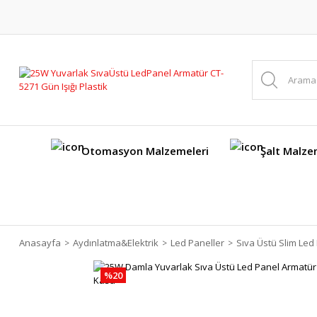
Otomasyon Malzemeleri
Şalt Malze
Anasayfa
Aydınlatma&Elektrik
Led Paneller
Sıva Üstü Slim Led
%20