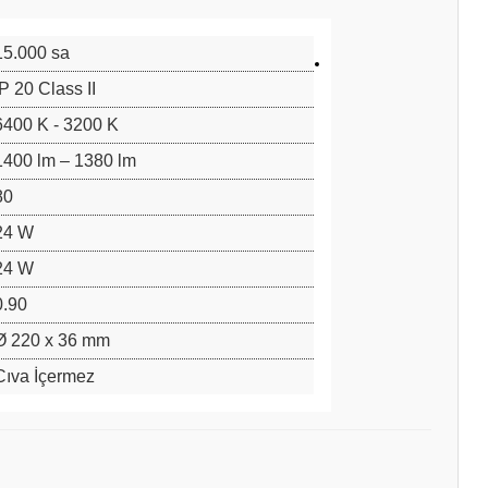
15.000 sa
IP 20 Class II
6400 K - 3200 K
1400 lm – 1380 lm
80
24 W
24 W
0.90
Ø 220 x 36 mm
Cıva İçermez