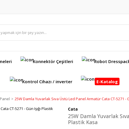
meleri
Konnektör Çeşitleri
Robot Dresspac
Kontrol Cihazı / inverter
E-Katalog
 Panel
25W Damla Yuvarlak Sıva Üstü Led Panel Armatür Cata CT-5271 - Gü
Cata
25W Damla Yuvarlak Sıva
Plastik Kasa