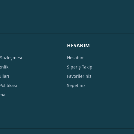
HESABIM
 Sözleşmesi
Hesabım
enlik
Sipariş Takip
lları
Favorileriniz
Politikası
Sepetiniz
tma