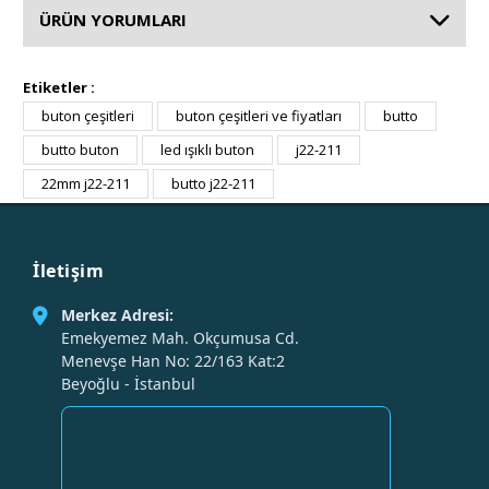
ÜRÜN YORUMLARI
Etiketler :
buton çeşitleri
buton çeşitleri ve fiyatları
butto
butto buton
led ışıklı buton
j22-211
22mm j22-211
butto j22-211
İletişim
Merkez Adresi:
Emekyemez Mah. Okçumusa Cd.
Menevşe Han No: 22/163 Kat:2
Beyoğlu - İstanbul