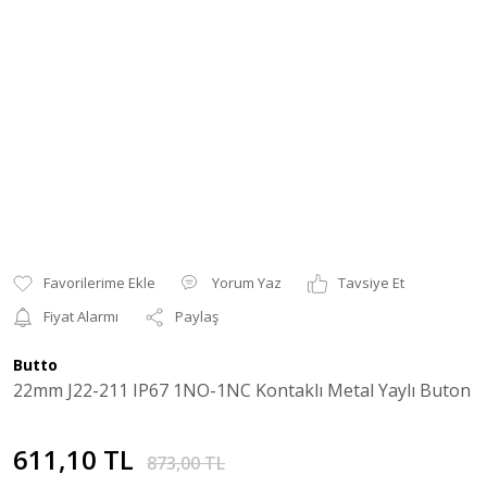
Yorum Yaz
Tavsiye Et
Fiyat Alarmı
Paylaş
Butto
22mm J22-211 IP67 1NO-1NC Kontaklı Metal Yaylı Buton
611,10 TL
873,00 TL