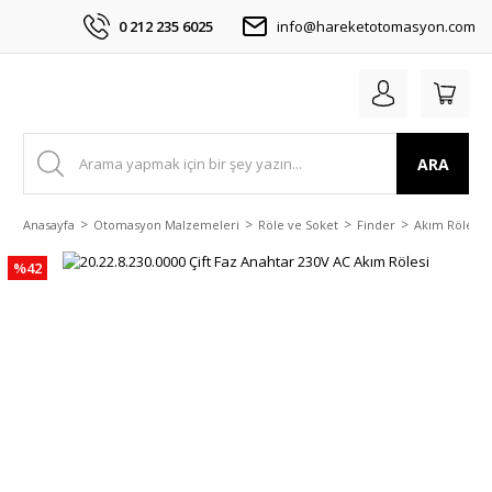
0 212 235 6025
info@hareketotomasyon.com
ARA
Anasayfa
Otomasyon Malzemeleri
Röle ve Soket
Finder
Akım Rölesi
%42