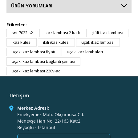
ÜRÜN YORUMLARI
Etiketler :
snt-7022-s2
ikaz lambası 2 katlı
çiftli ikaz lambası
ikaz kulesi
ikili ikaz kulesi
uçak ikaz lambası
uçak ikaz lambası fiyatı
uçak ikaz lambaları
uçak ikaz lambası bağlantı şemasi
uçak ikaz lambası 220v-ac
İletişim
Merkez Adresi:
Emekyemez Mah. Okçumusa Cd.
Menevşe Han No: 22/163 Kat:2
Beyoğlu - İstanbul