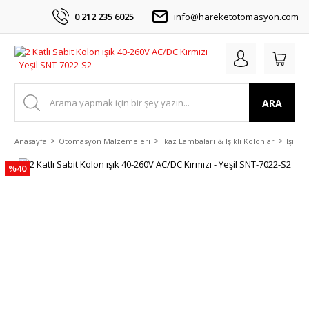
0 212 235 6025
info@hareketotomasyon.com
ARA
Anasayfa
Otomasyon Malzemeleri
İkaz Lambaları & Işıklı Kolonlar
Işıklı
%40