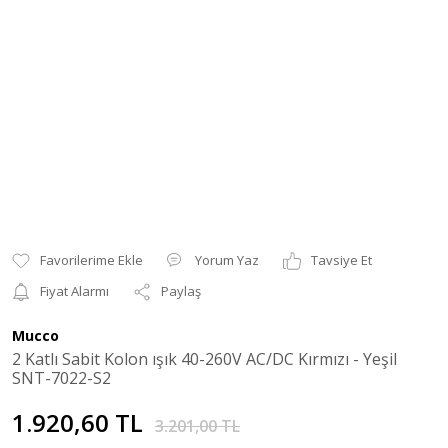
Yorum Yaz
Tavsiye Et
Fiyat Alarmı
Paylaş
Mucco
2 Katlı Sabit Kolon ışık 40-260V AC/DC Kırmızı - Yeşil
SNT-7022-S2
1.920,60 TL
3.201,00 TL