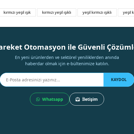
kırmızı yeşil ışık
kırmızı yeşil ışıklı
yeşil kırmızı ışıklı
yeşil 
Bu ürüne ilk yorumu siz yapın!
Yorum Yaz
areket Otomasyon ile Güvenli Çözüml
En yeni ürünlerden ve sektörel yeniliklerden anında
haberdar olmak için e-bültenimize katılın.
KAYDOL
Whatsapp
İletişim