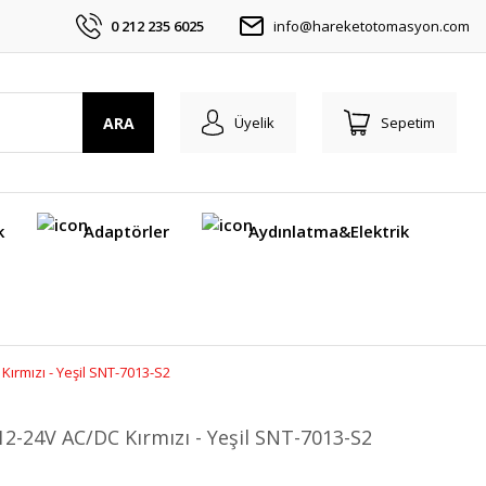
0 212 235 6025
info@hareketotomasyon.com
ARA
Üyelik
Sepetim
k
Adaptörler
Aydınlatma&Elektrik
 Kırmızı - Yeşil SNT-7013-S2
n 12-24V AC/DC Kırmızı - Yeşil SNT-7013-S2