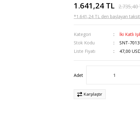
1.641,24 TL
2.735,40
*1.641,24 TL den başlayan taksitl
Kategori
İki Katlı Iş
Stok Kodu
SNT-7013
Liste Fiyatı
47,00 US
Adet
Karşılaştır