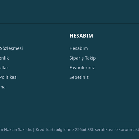
HESABIM
 Sözleşmesi
Hesabım
enlik
Sipariş Takip
lları
Favorileriniz
Politikası
Sepetiniz
tma
ları Saklıdır. | Kredi kartı bilgileriniz 256bit SSL sertifikası ile korunmaktad