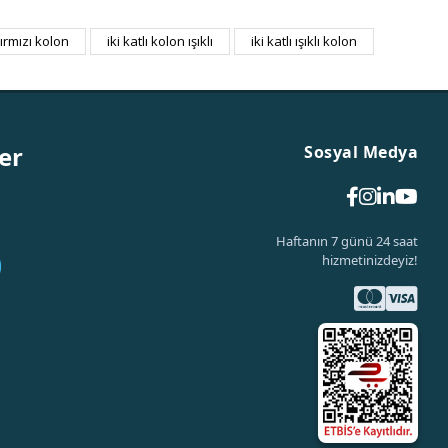
kırmızı kolon
iki katlı kolon ışıklı
iki katlı ışıklı kolon
er
Sosyal Medya
Haftanın 7 günü 24 saat
hizmetinizdeyiz!