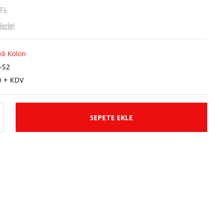
 TL
erle!
ıklı Kolon
-S2
D + KDV
SEPETE EKLE