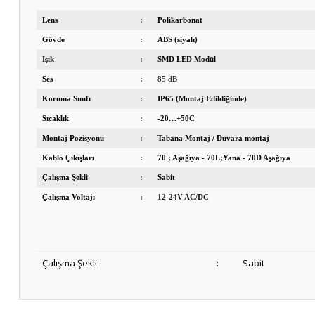
Lens
:
Polikarbonat
Gövde
:
ABS (siyah)
Işık
:
SMD LED Modül
Ses
:
85 dB
Koruma Sınıfı
:
IP65 (Montaj Edildiğinde)
Sıcaklık
:
-20…+50C
Montaj Pozisyonu
:
Tabana Montaj / Duvara montaj
Kablo Çıkışları
:
70 ; Aşağıya - 70L;Yana - 70D Aşağıya
Çalışma Şekli
:
Sabit
Çalışma Voltajı
:
12-24V AC/DC
Çalışma Şekli
:
Sabit