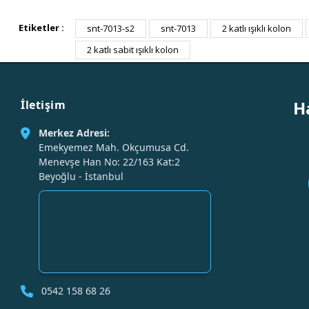
Etiketler :
snt-7013-s2
snt-7013
2 katlı ışıklı kolon
2 katlı sabit ışıklı kolon
H
İletişim
Merkez Adresi:
Emekyemez Mah. Okçumusa Cd.
Menevşe Han No: 22/163 Kat:2
Beyoğlu - İstanbul
0542 158 68 26