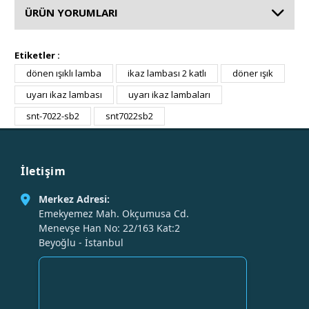
ÜRÜN YORUMLARI
Etiketler :
dönen ışıklı lamba
ikaz lambası 2 katlı
döner ışık
uyarı ikaz lambası
uyarı ikaz lambaları
snt-7022-sb2
snt7022sb2
İletişim
Merkez Adresi:
Emekyemez Mah. Okçumusa Cd.
Menevşe Han No: 22/163 Kat:2
Beyoğlu - İstanbul