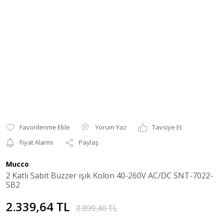
Yorum Yaz
Tavsiye Et
Fiyat Alarmı
Paylaş
Mucco
2 Katlı Sabit Buzzer ışık Kolon 40-260V AC/DC SNT-7022-
SB2
2.339,64 TL
3.899,40 TL