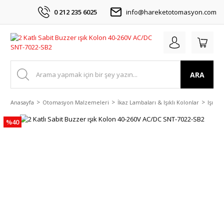
0 212 235 6025
info@hareketotomasyon.com
ARA
Anasayfa
Otomasyon Malzemeleri
İkaz Lambaları & Işıklı Kolonlar
Işıklı
%40