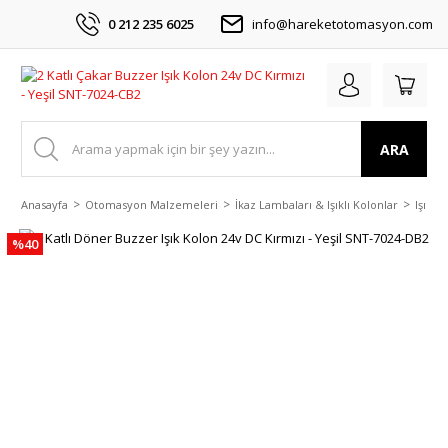
0 212 235 6025
info@hareketotomasyon.com
ARA
Anasayfa
Otomasyon Malzemeleri
İkaz Lambaları & Işıklı Kolonlar
Işıklı
%40