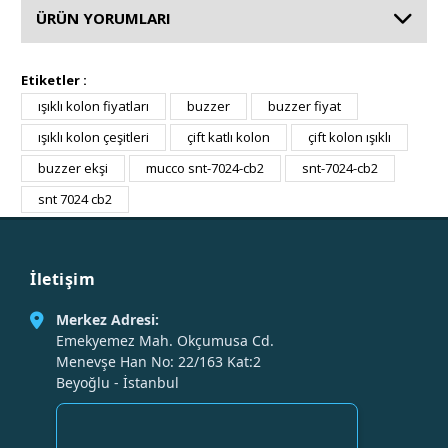
ÜRÜN YORUMLARI
Etiketler :
ışıklı kolon fiyatları
buzzer
buzzer fiyat
ışıklı kolon çeşitleri
çift katlı kolon
çift kolon ışıklı
buzzer ekşi
mucco snt-7024-cb2
snt-7024-cb2
snt 7024 cb2
İletişim
Merkez Adresi:
Emekyemez Mah. Okçumusa Cd.
Menevşe Han No: 22/163 Kat:2
Beyoğlu - İstanbul