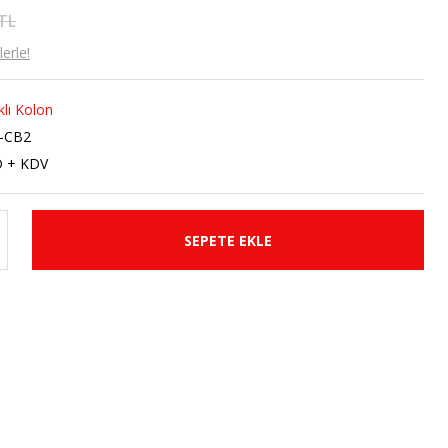
 TL
erle!
ıklı Kolon
-CB2
D + KDV
SEPETE EKLE