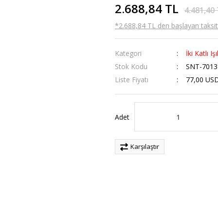
2.688,84 TL
4.481,40
*2.688,84 TL den başlayan taksitl
Kategori
İki Katlı Iş
Stok Kodu
SNT-7013
Liste Fiyatı
77,00 US
Adet
Karşılaştır