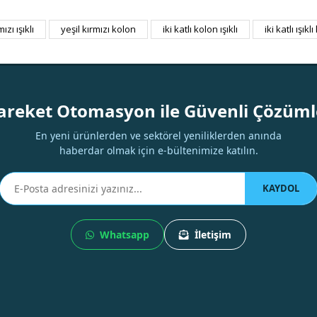
ızı ışıklı
yeşil kırmızı kolon
iki katlı kolon ışıklı
iki katlı ışıkl
Bu ürüne ilk yorumu siz yapın!
Yorum Yaz
areket Otomasyon ile Güvenli Çözüml
En yeni ürünlerden ve sektörel yeniliklerden anında
haberdar olmak için e-bültenimize katılın.
KAYDOL
Whatsapp
İletişim