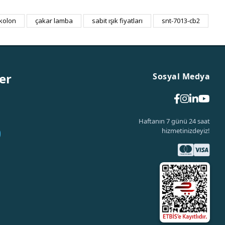
ı kolon
çakar lamba
sabit ışık fiyatları
snt-7013-cb2
er
Sosyal Medya
Haftanın 7 günü 24 saat
hizmetinizdeyiz!