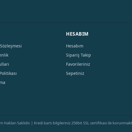
HESABIM
 Sözleşmesi
Hesabım
enlik
Sipariş Takip
lları
Favorileriniz
Politikası
Sepetiniz
tma
ları Saklıdır. | Kredi kartı bilgileriniz 256bit SSL sertifikası ile korunmaktad