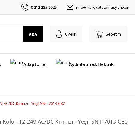
0 212 235 6025
info@hareketotomasyon.com
ARA
Üyelik
Sepetim
k
Adaptörler
Aydınlatma&Elektrik
24V AC/DC Kırmızı - Yeşil SNT-7013-CB2
lı Kolon 12-24V AC/DC Kırmızı - Yeşil SNT-7013-CB2