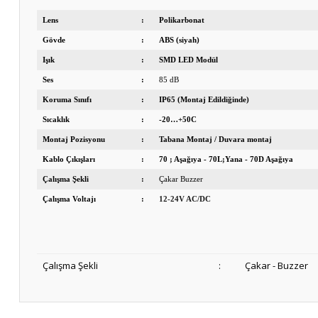
Lens
:
Polikarbonat
Gövde
:
ABS (siyah)
Işık
:
SMD LED Modül
Ses
:
85 dB
Koruma Sınıfı
:
IP65 (Montaj Edildiğinde)
Sıcaklık
:
-20…+50C
Montaj Pozisyonu
:
Tabana Montaj / Duvara montaj
Kablo Çıkışları
:
70 ; Aşağıya - 70L;Yana - 70D Aşağıya
Çalışma Şekli
:
Çakar Buzzer
Çalışma Voltajı
:
12-24V AC/DC
Çalışma Şekli
:
Çakar - Buzzer