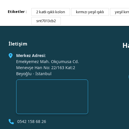
Etiketler :
2 katlı ışıklı kolon
kırmızı yeşil ışıklı
yeşil kırm
snt7013cb2
H
İletişim
Merkez Adresi:
Emekyemez Mah. Okçumusa Cd.
Menevşe Han No: 22/163 Kat:2
Beyoğlu - İstanbul
0542 158 68 26