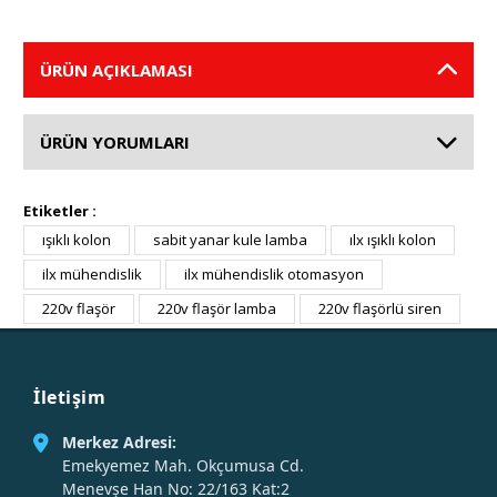
ÜRÜN AÇIKLAMASI
ÜRÜN YORUMLARI
Etiketler :
ışıklı kolon
sabit yanar kule lamba
ılx ışıklı kolon
ilx mühendislik
ilx mühendislik otomasyon
220v flaşör
220v flaşör lamba
220v flaşörlü siren
İletişim
Merkez Adresi:
Emekyemez Mah. Okçumusa Cd.
Menevşe Han No: 22/163 Kat:2