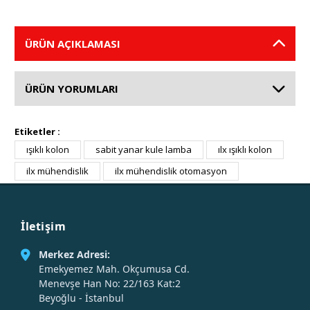
ÜRÜN AÇIKLAMASI
ÜRÜN YORUMLARI
Etiketler :
ışıklı kolon
sabit yanar kule lamba
ılx ışıklı kolon
ilx mühendislik
ilx mühendislik otomasyon
İletişim
Merkez Adresi:
Emekyemez Mah. Okçumusa Cd.
Menevşe Han No: 22/163 Kat:2
Beyoğlu - İstanbul