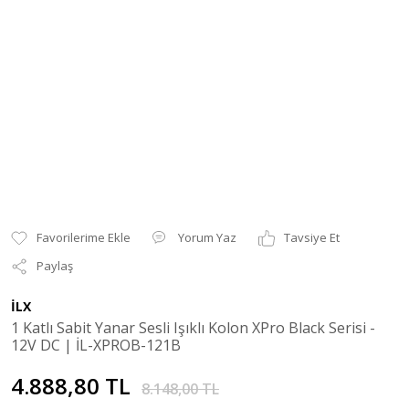
Yorum Yaz
Tavsiye Et
Paylaş
İLX
1 Katlı Sabit Yanar Sesli Işıklı Kolon XPro Black Serisi -
12V DC | İL-XPROB-121B
4.888,80 TL
8.148,00 TL