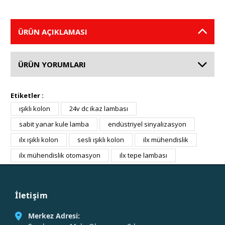
ÜRÜN AÇIKLAMASI
ÜRÜN YORUMLARI
Etiketler :
ışıklı kolon
24v dc ikaz lambası
sabit yanar kule lamba
endüstriyel sinyalizasyon
ılx ışıklı kolon
sesli ışıklı kolon
ilx mühendislik
ilx mühendislik otomasyon
ilx tepe lambası
İletişim
Merkez Adresi: