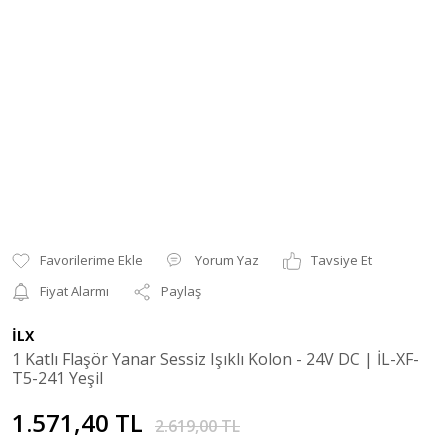
Yorum Yaz
Tavsiye Et
Fiyat Alarmı
Paylaş
İLX
1 Katlı Flaşör Yanar Sessiz Işıklı Kolon - 24V DC | İL-XF-
T5-241 Yeşil
1.571,40 TL
2.619,00 TL