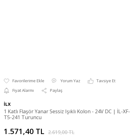
Yorum Yaz
Tavsiye Et
Fiyat Alarmı
Paylaş
İLX
1 Katlı Flaşör Yanar Sessiz Işıklı Kolon - 24V DC | İL-XF-
T5-241 Turuncu
1.571,40 TL
2.619,00 TL