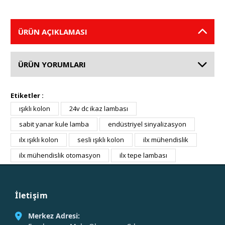
ÜRÜN AÇIKLAMASI
ÜRÜN YORUMLARI
Etiketler :
ışıklı kolon
24v dc ikaz lambası
sabit yanar kule lamba
endüstriyel sinyalizasyon
ılx ışıklı kolon
sesli ışıklı kolon
ilx mühendislik
ilx mühendislik otomasyon
ilx tepe lambası
İletişim
Merkez Adresi: