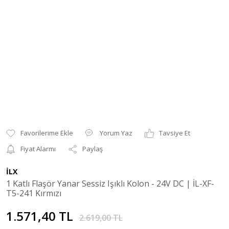
Yorum Yaz
Tavsiye Et
Fiyat Alarmı
Paylaş
İLX
1 Katlı Flaşör Yanar Sessiz Işıklı Kolon - 24V DC | İL-XF-
T5-241 Kırmızı
1.571,40 TL
2.619,00 TL