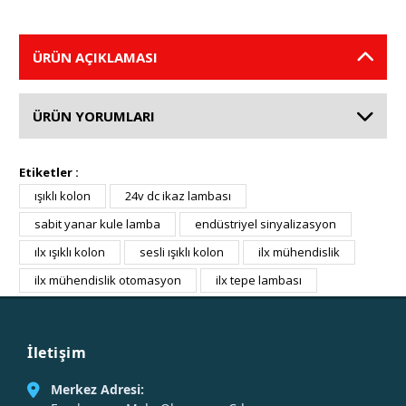
ÜRÜN AÇIKLAMASI
ÜRÜN YORUMLARI
Etiketler :
ışıklı kolon
24v dc ikaz lambası
sabit yanar kule lamba
endüstriyel sinyalizasyon
ılx ışıklı kolon
sesli ışıklı kolon
ilx mühendislik
ilx mühendislik otomasyon
ilx tepe lambası
İletişim
Merkez Adresi: