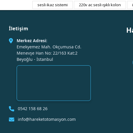
sesli ikaz sistemi
220v ac sesli ışıklı kolon
H
İletişim
Merkez Adresi:
Emekyemez Mah. Okçumusa Cd.
Menevşe Han No: 22/163 Kat:2
Beyoğlu - İstanbul
0542 158 68 26
info@hareketotomasyon.com