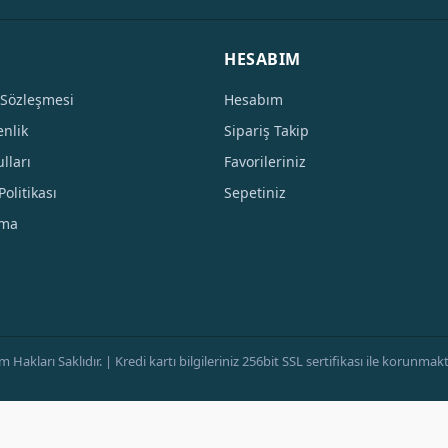
HESABIM
 Sözleşmesi
Hesabım
enlik
Sipariş Takip
lları
Favorileriniz
Politikası
Sepetiniz
tma
ları Saklıdır. | Kredi kartı bilgileriniz 256bit SSL sertifikası ile korunmaktad