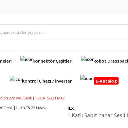
meleri
Konnektör Çeşitleri
Robot Dresspac
Kontrol Cihazı / inverter
E-Katalog
ı Kolon 220 VAC Sesli | İL-XB-T5-221 Mavi
İLX
1 Katlı Sabit Yanar Sesli