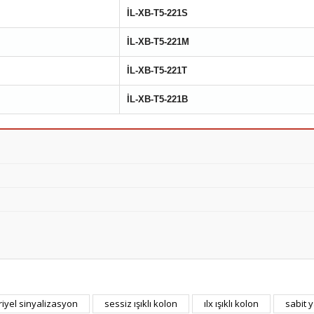
İL-XB-T5-221S
İL-XB-T5-221M
İL-XB-T5-221T
İL-XB-T5-221B
iyel sinyalizasyon
sessiz ışıklı kolon
ılx ışıklı kolon
sabit 
Bu ürüne ilk yorumu siz yapın!