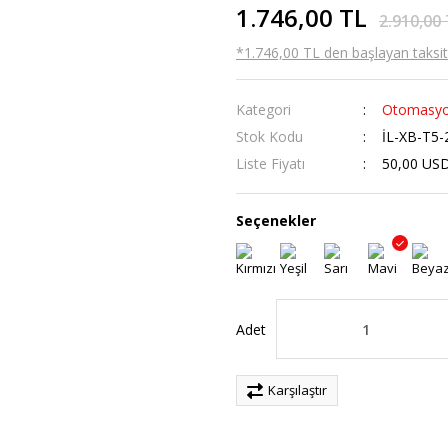
1.746,00 TL
2.910,00
*1.746,00 TL den başlayan taksitl
Kategori
Otomasyo
Stok Kodu
İL-XB-T5
Liste Fiyatı
50,00 US
Seçenekler
Adet
Karşılaştır