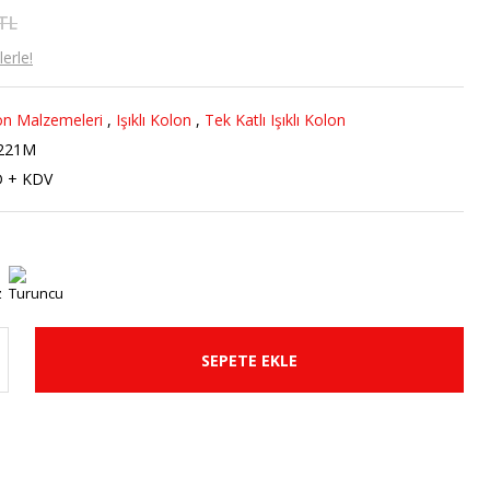
 TL
erle!
n Malzemeleri
,
Işıklı Kolon
,
Tek Katlı Işıklı Kolon
-221M
D + KDV
SEPETE EKLE