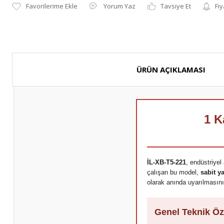
Yorum Yaz
Tavsiye Et
Fiy
ÜRÜN AÇIKLAMASI
1 K
İL-XB-T5-221
, endüstriyel
çalışan bu model,
sabit 
olarak anında uyarılmasını
Genel Teknik Öze