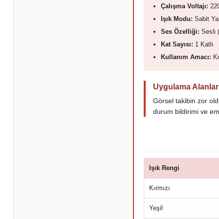
Çalışma Voltajı:
22
Işık Modu:
Sabit Yan
Ses Özelliği:
Sesli 
Kat Sayısı:
1 Katlı
Kullanım Amacı:
Kr
Uygulama Alanlar
Görsel takibin zor ol
durum bildirimi ve emn
Işık Rengi
Kırmızı
Yeşil