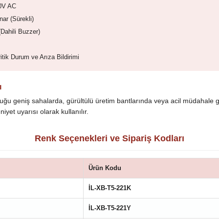
0V AC
ar (Sürekli)
(Dahili Buzzer)
itik Durum ve Arıza Bildirimi
ı
duğu geniş sahalarda, gürültülü üretim bantlarında veya acil müdahale 
iyet uyarısı olarak kullanılır.
Renk Seçenekleri ve Sipariş Kodları
Ürün Kodu
İL-XB-T5-221K
İL-XB-T5-221Y