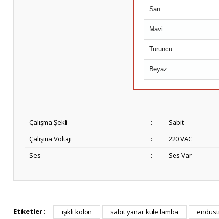
Sarı
Mavi
Turuncu
Beyaz
Çalışma Şekli
:
Sabit
Çalışma Voltajı
:
220 VAC
Ses
:
Ses Var
Etiketler :
ışıklı kolon
sabit yanar kule lamba
endüstr