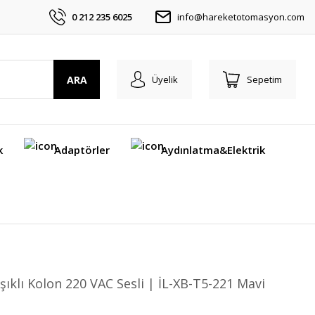
0 212 235 6025
info@hareketotomasyon.com
ARA
Üyelik
Sepetim
k
Adaptörler
Aydınlatma&Elektrik
 Işıklı Kolon 220 VAC Sesli | İL-XB-T5-221 Mavi