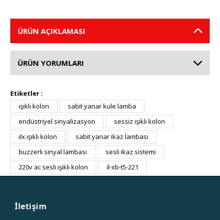
ÜRÜN AÇIKLAMASI
ÜRÜN YORUMLARI
Etiketler :
ışıklı kolon
sabit yanar kule lamba
endüstriyel sinyalizasyon
sessiz ışıklı kolon
ılx ışıklı kolon
sabit yanar ikaz lambası
buzzerlı sinyal lambası
sesli ikaz sistemi
220v ac sesli ışıklı kolon
il-xb-t5-221
İletişim