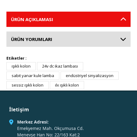
ÜRÜN AÇIKLAMASI
ÜRÜN YORUMLARI
Etiketler :
ışıklı kolon
24v dc ikaz lambası
sabit yanar kule lamba
endüstriyel sinyalizasyon
sessiz ışıklı kolon
ılx ışıklı kolon
İletişim
Merkez Adresi:
Emekyemez Mah. Okçumusa Cd.
Menevşe Han No: 22/163 Kat:2