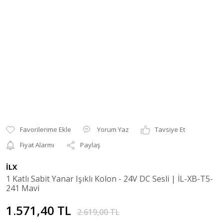
Yorum Yaz
Tavsiye Et
Fiyat Alarmı
Paylaş
İLX
1 Katlı Sabit Yanar Işıklı Kolon - 24V DC Sesli | İL-XB-T5-
241 Mavi
1.571,40 TL
2.619,00 TL