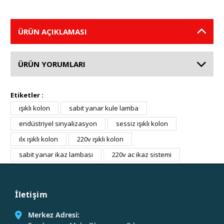
ÜRÜN AÇIKLAMASI
ÜRÜN YORUMLARI
Etiketler :
ışıklı kolon
sabit yanar kule lamba
endüstriyel sinyalizasyon
sessiz ışıklı kolon
ılx ışıklı kolon
220v ışıklı kolon
sabit yanar ikaz lambası
220v ac ikaz sistemi
İletişim
Merkez Adresi: