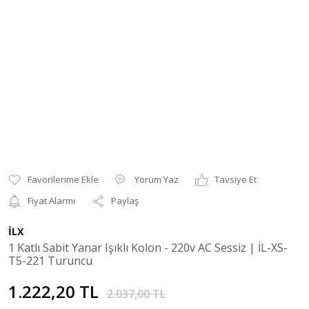
Yorum Yaz
Tavsiye Et
Fiyat Alarmı
Paylaş
İLX
1 Katlı Sabit Yanar Işıklı Kolon - 220v AC Sessiz | İL-XS-
T5-221 Turuncu
1.222,20 TL
2.037,00 TL