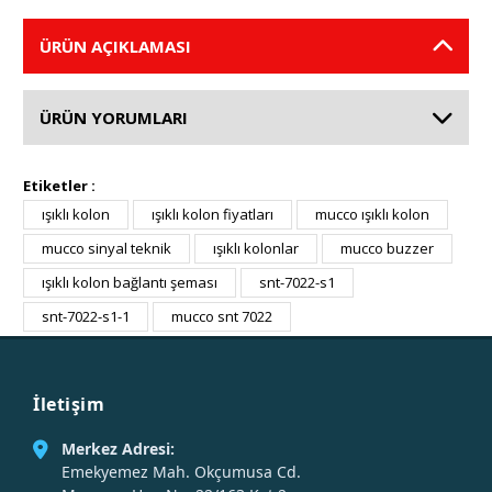
ÜRÜN AÇIKLAMASI
ÜRÜN YORUMLARI
Etiketler :
ışıklı kolon
ışıklı kolon fiyatları
mucco ışıklı kolon
mucco sinyal teknik
ışıklı kolonlar
mucco buzzer
ışıklı kolon bağlantı şeması
snt-7022-s1
snt-7022-s1-1
mucco snt 7022
İletişim
Merkez Adresi:
Emekyemez Mah. Okçumusa Cd.