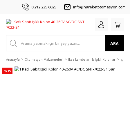
0 212 235 6025
info@hareketotomasyon.com
ARA
Anasayfa
Otomasyon Malzemeleri
İkaz Lambaları & Işıklı Kolonlar
Işıklı
%35