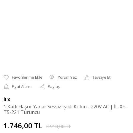
Yorum Yaz
Tavsiye Et
Fiyat Alarmı
Paylaş
İLX
1 Katlı Flaşör Yanar Sessiz Işıklı Kolon - 220V AC | İL-XF-
T5-221 Turuncu
1.746,00 TL
2.910,00 TL