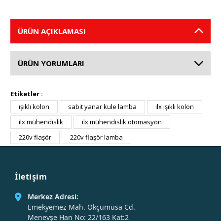
ÜRÜN AÇIKLAMASI
ÜRÜN YORUMLARI
Etiketler :
ışıklı kolon
sabit yanar kule lamba
ılx ışıklı kolon
ilx mühendislik
ilx mühendislik otomasyon
220v flaşör
220v flaşör lamba
İletişim
Merkez Adresi:
Emekyemez Mah. Okçumusa Cd.
Menevşe Han No: 22/163 Kat:2