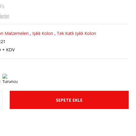
 TL
erle!
n Malzemeleri
,
Işıklı Kolon
,
Tek Katlı Işıklı Kolon
221
D + KDV
SEPETE EKLE