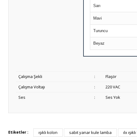
Sarı
Mavi
Turuncu
Beyaz
Çalışma Şekli
:
Flaşör
Çalışma Voltajı
:
220 VAC
Ses
:
Ses Yok
Etiketler :
ışıklı kolon
sabit yanar kule lamba
ılx ışıkl