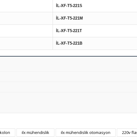
İL-XF-T5-221S
İL-XF-T5-221M
İL-XF-T5-221T
İL-XF-T5-221B
ı kolon
ilx mühendislik
ilx mühendislik otomasyon
220v fla
Bu ürüne ilk yorumu siz yapın!