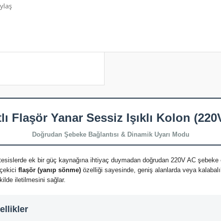
ylaş
tlı Flaşör Yanar Sessiz Işıklı Kolon (220
Doğrudan Şebeke Bağlantısı & Dinamik Uyarı Modu
 tesislerde ek bir güç kaynağına ihtiyaç duymadan doğrudan 220V AC şebeke el
 çekici
flaşör (yanıp sönme)
özelliği sayesinde, geniş alanlarda veya kalabal
kilde iletilmesini sağlar.
llikler