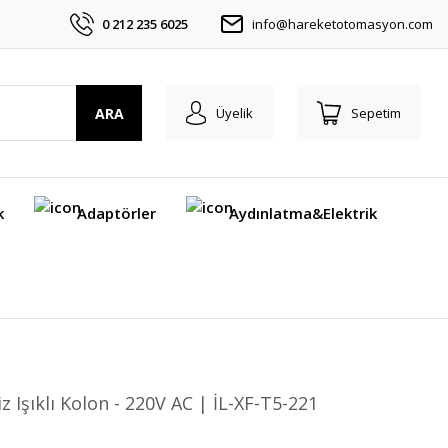
0 212 235 6025
info@hareketotomasyon.com
ARA
Üyelik
Sepetim
k
Adaptörler
Aydınlatma&Elektrik
z Işıklı Kolon - 220V AC | İL-XF-T5-221