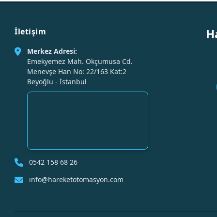
H
İletişim
Merkez Adresi:
Emekyemez Mah. Okçumusa Cd.
Menevşe Han No: 22/163 Kat:2
Beyoğlu - İstanbul
0542 158 68 26
info@hareketotomasyon.com