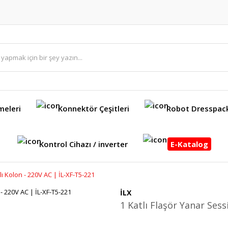
meleri
Konnektör Çeşitleri
Robot Dresspac
Kontrol Cihazı / inverter
E-Katalog
klı Kolon - 220V AC | İL-XF-T5-221
İLX
1 Katlı Flaşör Yanar Sessi