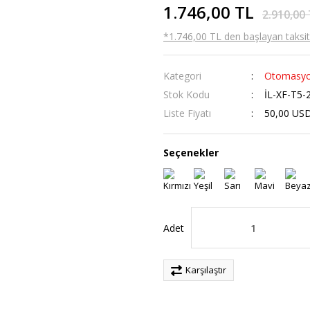
1.746,00 TL
2.910,00
*1.746,00 TL den başlayan taksitl
Kategori
Otomasyo
Stok Kodu
İL-XF-T5-
Liste Fiyatı
50,00 US
Seçenekler
Adet
Karşılaştır