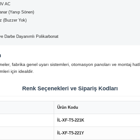
0V AC
anar (Yanıp Sönen)
z (Buzzer Yok)
e Darbe Dayanımlı Polikarbonat
ı
neler, fabrika genel uyarı sistemleri, otomasyon panoları ve montaj hatla
leri için idealdir.
Renk Seçenekleri ve Sipariş Kodları
Ürün Kodu
İL-XF-T5-221K
İL-XF-T5-221Y