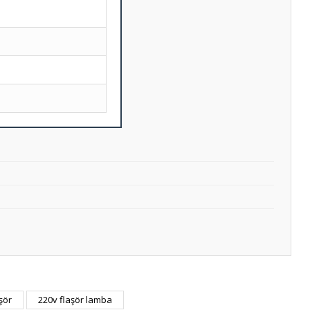
şör
220v flaşör lamba