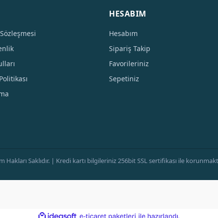
HESABIM
 Sözleşmesi
Hesabım
enlik
Sipariş Takip
lları
Favorileriniz
Politikası
Sepetiniz
tma
ları Saklıdır. | Kredi kartı bilgileriniz 256bit SSL sertifikası ile korunmaktad
ile
ideasoft
e-