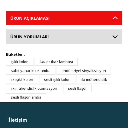
ÜRÜN AÇIKLAMASI
ÜRÜN YORUMLARI
Etiketler :
ışıklı kolon
24v dc ikaz lambası
sabit yanar kule lamba
endüstriyel sinyalizasyon
ılx ışıklı kolon
sesli ışıklı kolon
ilx mühendislik
ilx mühendislik otomasyon
sesli flaşör
sesli flaşör lamba
İletişim