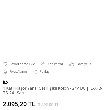
Yorum Yaz
Tavsiye Et
Fiyat Alarmı
Paylaş
İLX
1 Katlı Flaşör Yanar Sesli Işıklı Kolon - 24V DC | İL-XFB-
T5-241 Sarı
2.095,20 TL
3.492,00 TL