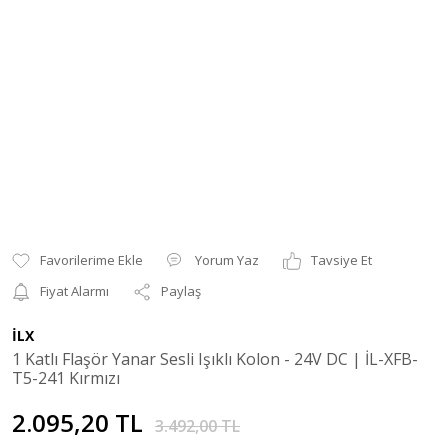
Yorum Yaz
Tavsiye Et
Fiyat Alarmı
Paylaş
İLX
1 Katlı Flaşör Yanar Sesli Işıklı Kolon - 24V DC | İL-XFB-
T5-241 Kırmızı
2.095,20 TL
3.492,00 TL