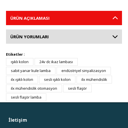
ÜRÜN AÇIKLAMASI
ÜRÜN YORUMLARI
Etiketler :
ışıklı kolon
24v dc ikaz lambası
sabit yanar kule lamba
endüstriyel sinyalizasyon
ılx ışıklı kolon
sesli ışıklı kolon
ilx mühendislik
ilx mühendislik otomasyon
sesli flaşör
sesli flaşör lamba
İletişim