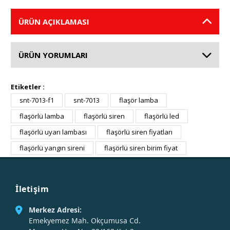
ÜRÜN AÇIKLAMASI
ÜRÜN YORUMLARI
Etiketler :
snt-7013-f1
snt-7013
flaşör lamba
flaşörlü lamba
flaşörlü siren
flaşörlü led
flaşörlü uyarı lambası
flaşörlü siren fiyatları
flaşörlü yangın sireni
flaşörlü siren birim fiyat
İletişim
Merkez Adresi:
Emekyemez Mah. Okçumusa Cd.