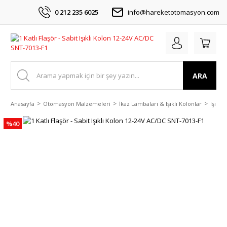
0 212 235 6025
info@hareketotomasyon.com
ARA
Anasayfa
Otomasyon Malzemeleri
İkaz Lambaları & Işıklı Kolonlar
Işıklı
%40