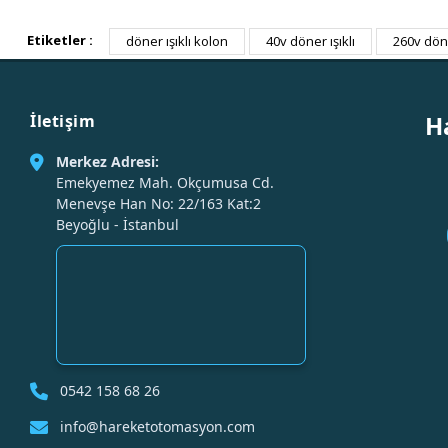
Etiketler :
döner ışıklı kolon
40v döner ışıklı
260v döne
H
İletişim
Merkez Adresi:
Emekyemez Mah. Okçumusa Cd.
Menevşe Han No: 22/163 Kat:2
Beyoğlu - İstanbul
0542 158 68 26
info@hareketotomasyon.com