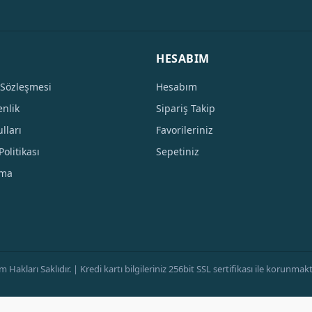
HESABIM
 Sözleşmesi
Hesabım
enlik
Sipariş Takip
lları
Favorileriniz
Politikası
Sepetiniz
tma
ları Saklıdır. | Kredi kartı bilgileriniz 256bit SSL sertifikası ile korunmaktad