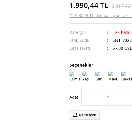
1.990,44 TL
3.317,40
*1.990,44 TL den başlayan taksitl
Kategori
Tek Katlı I
Stok Kodu
SNT-7022
Liste Fiyatı
57,00 US
Seçenekler
Adet
Karşılaştır