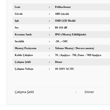
Lens
:
Polikarbonat
Gövde
:
ABS (siyah)
Işık
:
SMD LED Modül
Ses
:
80-110 dB
Koruma Sınıfı
:
IP65 (Montaj Edildiğinde)
Sıcaklık
:
-20…+50C
Montaj Pozisyonu
:
Tabana Montaj / Duvara montaj
Kablo Çıkışları
:
70 ; Aşağıya - 70L;Yana - 70D Aşağıya
Çalışma Şekli
:
Döner
Çalışma Voltajı
:
40-260V AC/DC
Çalışma Şekli
:
Döner