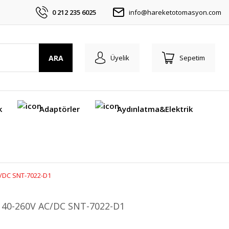
0 212 235 6025
info@hareketotomasyon.com
ARA
Üyelik
Sepetim
k
Adaptörler
Aydınlatma&Elektrik
AC/DC SNT-7022-D1
on 40-260V AC/DC SNT-7022-D1