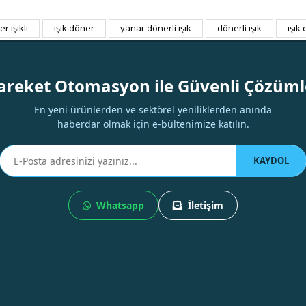
r ışıklı
ışık döner
yanar dönerli ışık
dönerli ışık
ışık
Bu ürüne ilk yorumu siz yapın!
Yorum Yaz
areket Otomasyon ile Güvenli Çözüml
En yeni ürünlerden ve sektörel yeniliklerden anında
haberdar olmak için e-bültenimize katılın.
KAYDOL
Whatsapp
İletişim