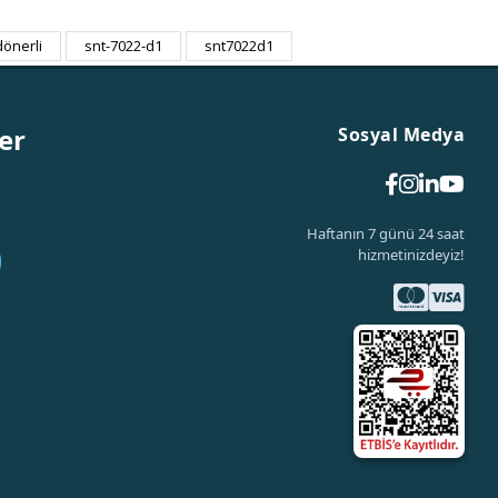
 dönerli
snt-7022-d1
snt7022d1
er
Sosyal Medya
Haftanın 7 günü 24 saat
hizmetinizdeyiz!