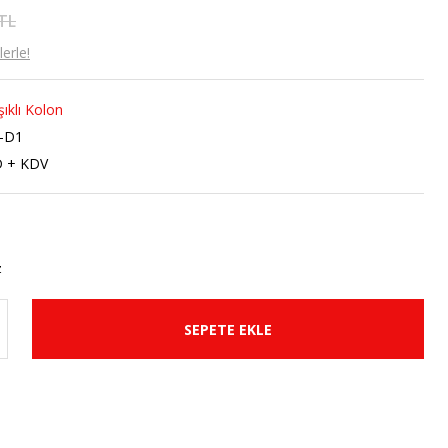
 TL
erle!
şıklı Kolon
-D1
D + KDV
SEPETE EKLE