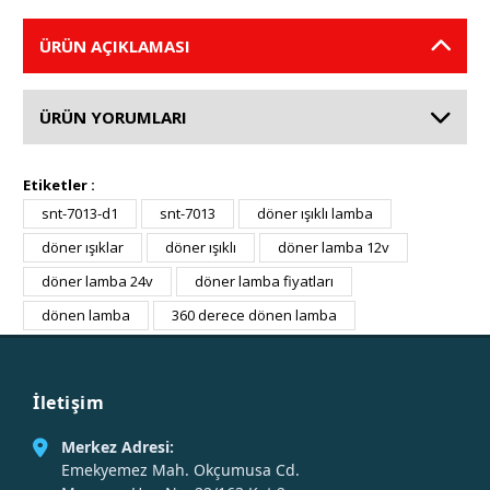
ÜRÜN AÇIKLAMASI
ÜRÜN YORUMLARI
Etiketler :
snt-7013-d1
snt-7013
döner ışıklı lamba
döner ışıklar
döner ışıklı
döner lamba 12v
döner lamba 24v
döner lamba fiyatları
dönen lamba
360 derece dönen lamba
İletişim
Merkez Adresi:
Emekyemez Mah. Okçumusa Cd.