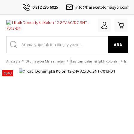
0 212 235 6025
info@hareketotomasyon.com
ARA
Anasayfa
Otomasyon Malzemeleri
İkaz Lambaları & Işıklı Kolonlar
Işıklı
%40