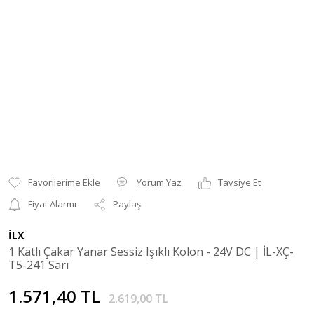
Yorum Yaz
Tavsiye Et
Fiyat Alarmı
Paylaş
İLX
1 Katlı Çakar Yanar Sessiz Işıklı Kolon - 24V DC | İL-XÇ-
T5-241 Sarı
1.571,40 TL
2.619,00 TL