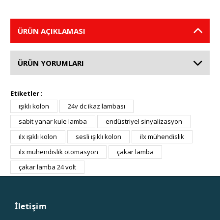
ÜRÜN AÇIKLAMASI
ÜRÜN YORUMLARI
Etiketler :
ışıklı kolon
24v dc ikaz lambası
sabit yanar kule lamba
endüstriyel sinyalizasyon
ılx ışıklı kolon
sesli ışıklı kolon
ilx mühendislik
ilx mühendislik otomasyon
çakar lamba
çakar lamba 24 volt
İletişim