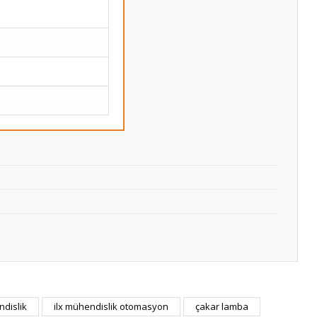
ndislik
ilx mühendislik otomasyon
çakar lamba