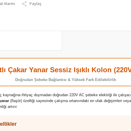
at Alarmı
Paylaş
tlı Çakar Yanar Sessiz Işıklı Kolon (220
Doğrudan Şebeke Bağlantısı & Yüksek Fark Edilebilirlik
güç kaynağına ihtiyaç duymadan doğrudan 220V AC şebeke elektriği ile çalışaca
yanar
(flaşör) özelliği sayesinde çalışma ortamındaki en ufak değişimleri veya
iği artırır.
llikler