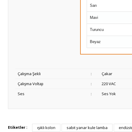
Sarı
Mavi
Turuncu
Beyaz
Çalışma Şekli
:
Çakar
Çalışma Voltajı
:
220 VAC
Ses
:
Ses Yok
Etiketler :
ışıklı kolon
sabit yanar kule lamba
endüstr