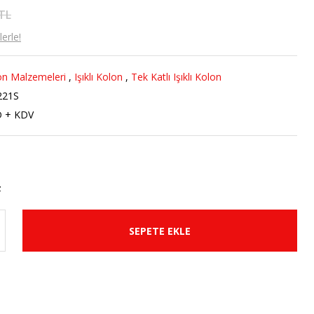
 TL
erle!
n Malzemeleri
,
Işıklı Kolon
,
Tek Katlı Işıklı Kolon
221S
D + KDV
SEPETE EKLE