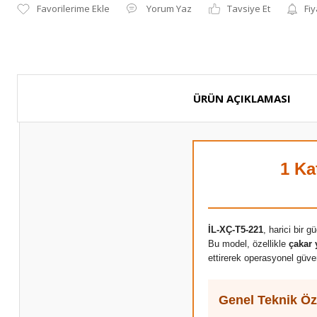
Yorum Yaz
Tavsiye Et
Fiy
ÜRÜN AÇIKLAMASI
1 Ka
İL-XÇ-T5-221
, harici bir 
Bu model, özellikle
çakar 
ettirerek operasyonel güvenl
Genel Teknik Öze