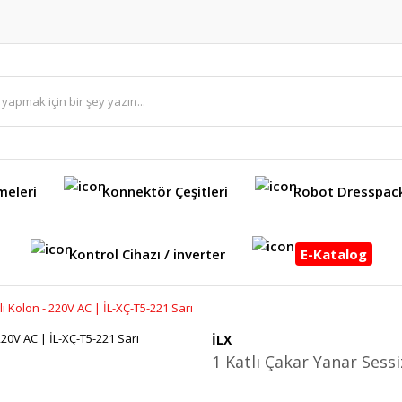
meleri
Konnektör Çeşitleri
Robot Dresspac
Kontrol Cihazı / inverter
E-Katalog
lı Kolon - 220V AC | İL-XÇ-T5-221 Sarı
İLX
1 Katlı Çakar Yanar Sessi