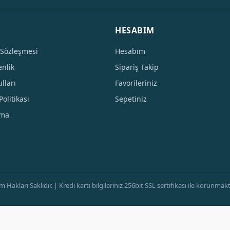
HESABIM
 Sözleşmesi
Hesabım
enlik
Sipariş Takip
lları
Favorileriniz
Politikası
Sepetiniz
tma
ları Saklıdır. | Kredi kartı bilgileriniz 256bit SSL sertifikası ile korunmaktad