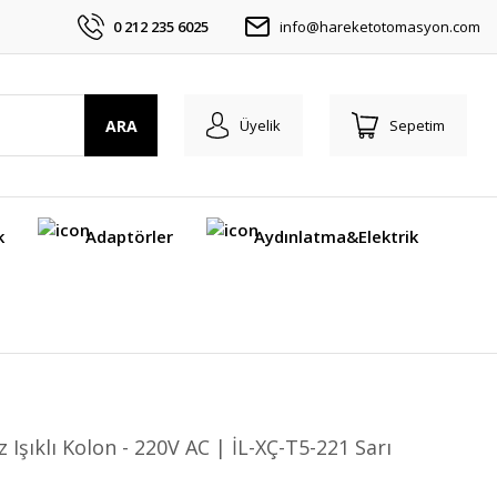
0 212 235 6025
info@hareketotomasyon.com
ARA
Üyelik
Sepetim
k
Adaptörler
Aydınlatma&Elektrik
z Işıklı Kolon - 220V AC | İL-XÇ-T5-221 Sarı