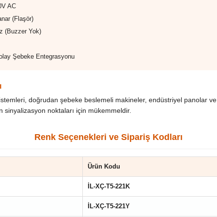
0V AC
nar (Flaşör)
z (Buzzer Yok)
Kolay Şebeke Entegrasyonu
ı
stemleri, doğrudan şebeke beslemeli makineler, endüstriyel panolar ve
n sinyalizasyon noktaları için mükemmeldir.
Renk Seçenekleri ve Sipariş Kodları
Ürün Kodu
İL-XÇ-T5-221K
İL-XÇ-T5-221Y