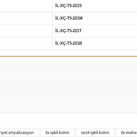
İL-XÇ-T5-221S
İL-XÇ-T5-221M
İL-XÇ-T5-221T
İL-XÇ-T5-221B
iyel sinyalizasyon
ılx ışıklı kolon
sesli ışıklı kolon
ilx mühe
Bu ürüne ilk yorumu siz yapın!