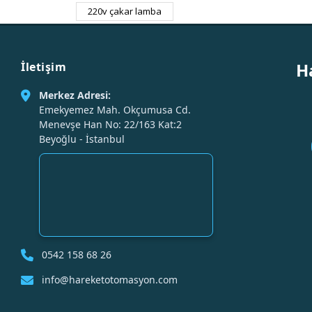
220v çakar lamba
H
İletişim
Merkez Adresi:
Emekyemez Mah. Okçumusa Cd.
Menevşe Han No: 22/163 Kat:2
Beyoğlu - İstanbul
0542 158 68 26
info@hareketotomasyon.com