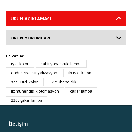
ÜRÜN AÇIKLAMASI
ÜRÜN YORUMLARI
Etiketler :
ışıklı kolon
sabit yanar kule lamba
endüstriyel sinyalizasyon
ılx ışıklı kolon
sesli ışıklı kolon
ilx mühendislik
ilx mühendislik otomasyon
çakar lamba
220v çakar lamba
İletişim