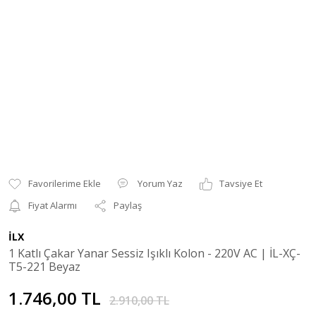
Yorum Yaz
Tavsiye Et
Fiyat Alarmı
Paylaş
İLX
1 Katlı Çakar Yanar Sessiz Işıklı Kolon - 220V AC | İL-XÇ-
T5-221 Beyaz
1.746,00 TL
2.910,00 TL