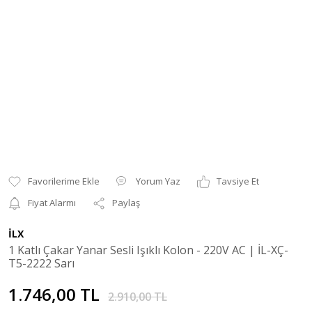
Yorum Yaz
Tavsiye Et
Fiyat Alarmı
Paylaş
İLX
1 Katlı Çakar Yanar Sesli Işıklı Kolon - 220V AC | İL-XÇ-
T5-2222 Sarı
1.746,00 TL
2.910,00 TL