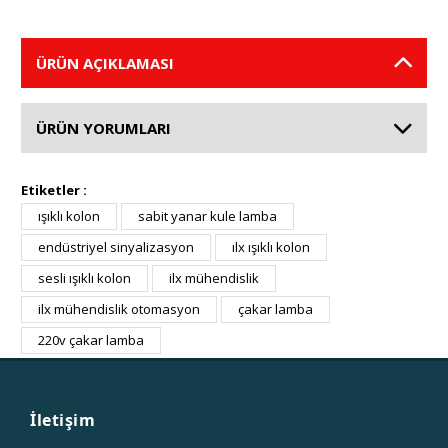
ÜRÜN AÇIKLAMASI
ÜRÜN YORUMLARI
Etiketler :
ışıklı kolon
sabit yanar kule lamba
endüstriyel sinyalizasyon
ılx ışıklı kolon
sesli ışıklı kolon
ilx mühendislik
ilx mühendislik otomasyon
çakar lamba
220v çakar lamba
İletişim