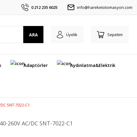
0 212 235 6025
info@hareketotomasyon.com
ARA
Üyelik
Sepetim
k
Adaptörler
Aydınlatma&Elektrik
AC/DC SNT-7022-C1
on 40-260V AC/DC SNT-7022-C1