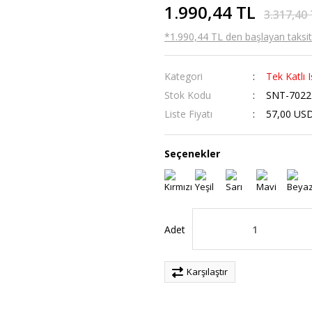
1.990,44 TL
3.317,40
*1.990,44 TL den başlayan taksitl
Kategori
Tek Katlı I
Stok Kodu
SNT-7022
Liste Fiyatı
57,00 US
Seçenekler
Adet
Karşılaştır