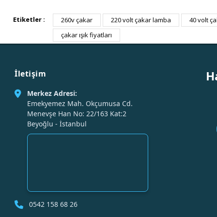
Etiketler :
260v çakar
220 volt çakar lamba
40 volt ç
çakar ışık fiyatları
H
İletişim
Merkez Adresi:
Emekyemez Mah. Okçumusa Cd.
Menevşe Han No: 22/163 Kat:2
Beyoğlu - İstanbul
0542 158 68 26