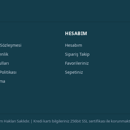
HESABIM
 Sözleşmesi
Hesabım
enlik
Sipariş Takip
lları
Favorileriniz
Politikası
Sepetiniz
tma
ları Saklıdır. | Kredi kartı bilgileriniz 256bit SSL sertifikası ile korunmaktad