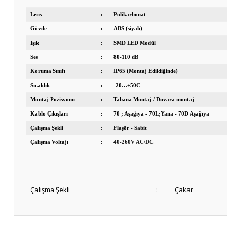
Lens
:
Polikarbonat
Gövde
:
ABS (siyah)
Işık
:
SMD LED Modül
Ses
:
80-110 dB
Koruma Sınıfı
:
IP65 (Montaj Edildiğinde)
Sıcaklık
:
-20…+50C
Montaj Pozisyonu
:
Tabana Montaj / Duvara montaj
Kablo Çıkışları
:
70 ; Aşağıya - 70L;Yana - 70D Aşağıya
Çalışma Şekli
:
Flaşör - Sabit
Çalışma Voltajı
:
40-260V AC/DC
Çalışma Şekli
:
Çakar