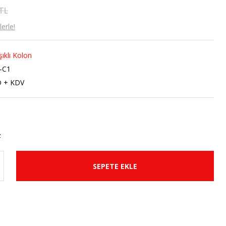
 TL
erle!
şıklı Kolon
-C1
D + KDV
SEPETE EKLE