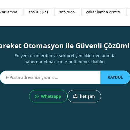
akar lamba
snt-7022-c1
snt-7022-
çakar lamba kırmızı
Bu ürüne ilk yorumu siz yapın!
Yorum Yaz
areket Otomasyon ile Güvenli Çözüml
En yeni ürünlerden ve sektörel yeniliklerden anında
haberdar olmak için e-bültenimize katılın.
KAYDOL
Whatsapp
İletişim