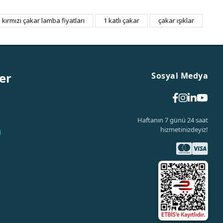
kırmızı çakar lamba fiyatları
1 katlı çakar
çakar ışıklar
er
Sosyal Medya
Haftanın 7 günü 24 saat
hizmetinizdeyiz!